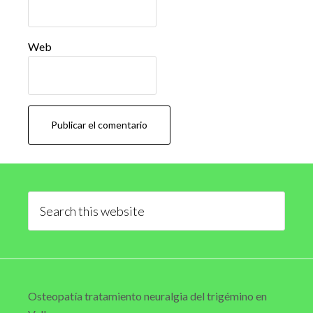
Web
Primary
Sidebar
Search
this
website
Osteopatía tratamiento neuralgia del trigémino en