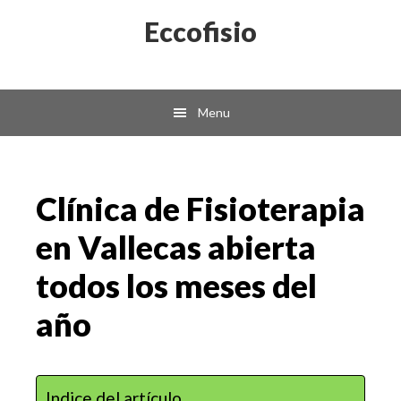
Skip
Skip
Eccofisio
to
to
main
primary
content
sidebar
Menu
Clínica de Fisioterapia
en Vallecas abierta
todos los meses del
año
Indice del artículo