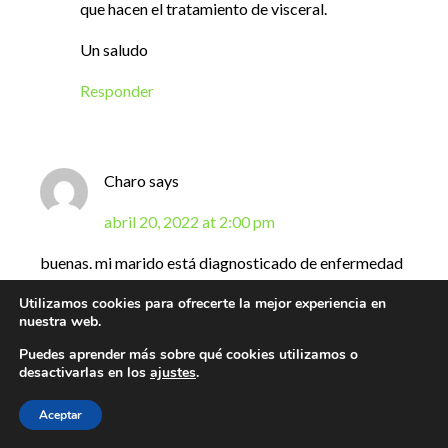
que hacen el tratamiento de visceral.
Un saludo
Responder
Charo
says
abril 20, 2022 at 2:00 pm
buenas. mi marido está diagnosticado de enfermedad
de crohn. ¿la osteopatia visceral podria serle de
Utilizamos cookies para ofrecerte la mejor experiencia en
alguna ayuda?
nuestra web.
Puedes aprender más sobre qué cookies utilizamos o
Responder
desactivarlas en los
ajustes
.
Aceptar
Eccofisio
says