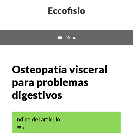
Skip
Skip
Eccofisio
to
to
main
primary
content
sidebar
Menu
Osteopatía visceral
para problemas
digestivos
Indice del artículo