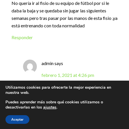
No quería ir al fisio de su equipo de fútbol por si le
daba la baja y se quedaba sin jugar las siguientes
semanas pero tras pasar por las manos de esta fisio ,ya
está entrenando con toda normalidad
Responder
admin
says
febrero 1, 2021 at 4:26 pm
Buenas tardes Mª Jesús,
Utilizamos cookies para ofrecerte la mejor experiencia en
nuestra web.
Gracias por tus palabras. Nos alegramos mucho
Puedes aprender más sobre qué cookies utilizamos o
de la recuperación de Arturo.
desactivarlas en los
ajustes
.
Un saludo y a seguir disfrutando del fútbol
Aceptar