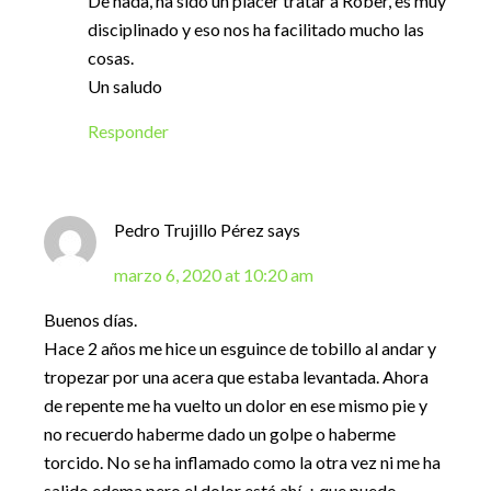
De nada, ha sido un placer tratar a Rober, es muy
disciplinado y eso nos ha facilitado mucho las
cosas.
Un saludo
Responder
Pedro Trujillo Pérez
says
marzo 6, 2020 at 10:20 am
Buenos días.
Hace 2 años me hice un esguince de tobillo al andar y
tropezar por una acera que estaba levantada. Ahora
de repente me ha vuelto un dolor en ese mismo pie y
no recuerdo haberme dado un golpe o haberme
torcido. No se ha inflamado como la otra vez ni me ha
salido edema pero el dolor está ahí. ¿ que puedo