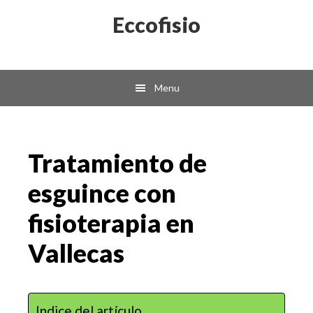
Skip
Skip
Eccofisio
to
to
main
primary
content
sidebar
Menu
Tratamiento de
esguince con
fisioterapia en
Vallecas
Indice del artículo