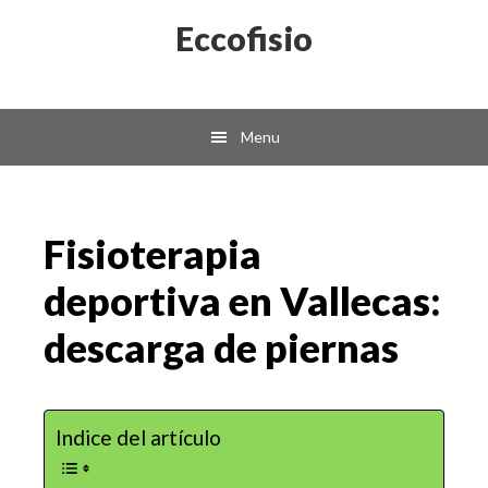
Skip
Skip
Eccofisio
to
to
main
primary
content
sidebar
Menu
Fisioterapia
deportiva en Vallecas:
descarga de piernas
Indice del artículo