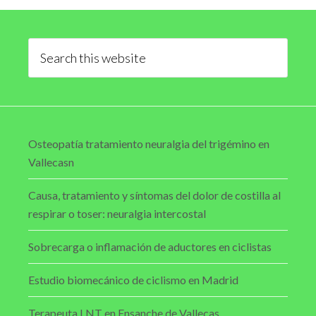
Primary
Sidebar
Search
this
website
Osteopatía tratamiento neuralgia del trigémino en
Vallecasn
Causa, tratamiento y síntomas del dolor de costilla al
respirar o toser: neuralgia intercostal
Sobrecarga o inflamación de aductores en ciclistas
Estudio biomecánico de ciclismo en Madrid
Terapeuta LNT en Ensanche de Vallecas