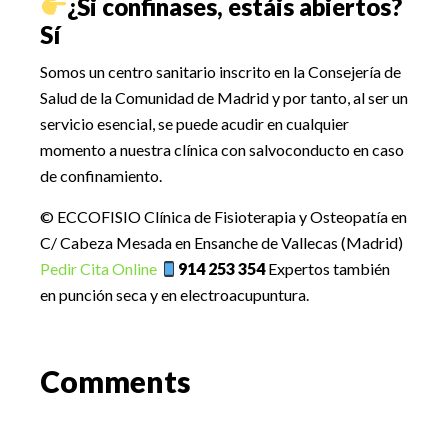
¿Si confinases, estáis abiertos?
Sí
Somos un centro sanitario inscrito en la Consejería de
Salud de la Comunidad de Madrid y por tanto, al ser un
servicio esencial, se puede acudir en cualquier
momento a nuestra clínica con salvoconducto en caso
de confinamiento.
© ECCOFISIO Clínica de Fisioterapia y Osteopatía en
C/ Cabeza Mesada en Ensanche de Vallecas (Madrid)
Pedir Cita Online
914 253 354
Expertos también
en punción seca y en electroacupuntura.
Reader
Comments
Interactions