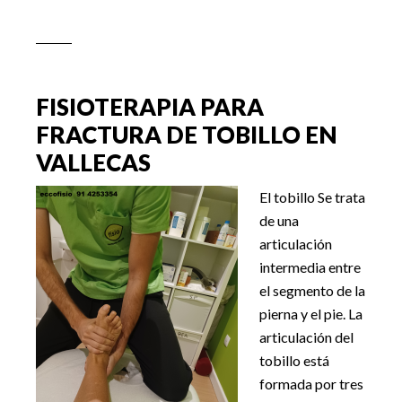
Tratamiento
en
Ensanche
de
Vallecas
FISIOTERAPIA PARA
de
FRACTURA DE TOBILLO EN
trapecio,
VALLECAS
cuello,
hombros
El tobillo Se trata
de una
articulación
intermedia entre
el segmento de la
pierna y el pie. La
articulación del
tobillo está
formada por tres