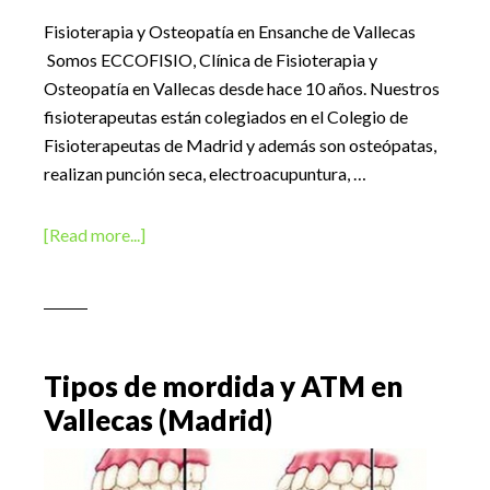
Fisioterapia y Osteopatía en Ensanche de Vallecas
Somos ECCOFISIO, Clínica de Fisioterapia y
Osteopatía en Vallecas desde hace 10 años. Nuestros
fisioterapeutas están colegiados en el Colegio de
Fisioterapeutas de Madrid y además son osteópatas,
realizan punción seca, electroacupuntura, …
about
[Read more...]
Fisioterapia
y
Osteopatía
en
Vallecas
Tipos de mordida y ATM en
Vallecas (Madrid)