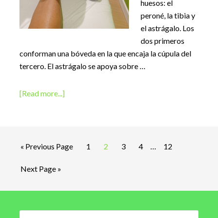
huesos: el
peroné, la tibia y
el astrágalo. Los
dos primeros
conforman una bóveda en la que encaja la cúpula del
tercero. El astrágalo se apoya sobre …
about
[Read more...]
FISIOTERAPIA
PARA
FRACTURA
Interim
DE
Go
Page
Page
Page
Page
Page
«
Previous Page
1
2
3
4
…
12
pages
TOBILLO
to
omitted
Go
Next Page »
EN
to
VALLECAS
Primary
Sidebar
Search