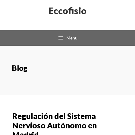
Skip
Skip
Eccofisio
to
to
main
primary
content
sidebar
Menu
Blog
Regulación del Sistema
Nervioso Autónomo en
Madrid