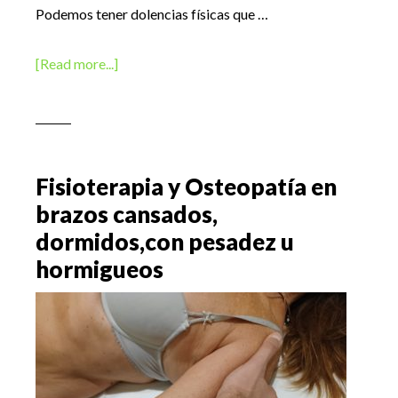
Podemos tener dolencias físicas que …
about
[Read more...]
sesiones
Nueva
Terapia
LNT
en
Fisioterapia y Osteopatía en
Madrid
brazos cansados,
dormidos,con pesadez u
hormigueos