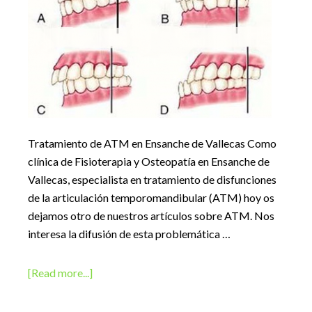
Tratamiento de ATM en Ensanche de Vallecas Como
clínica de Fisioterapia y Osteopatía en Ensanche de
Vallecas, especialista en tratamiento de disfunciones
de la articulación temporomandibular (ATM) hoy os
dejamos otro de nuestros artículos sobre ATM. Nos
interesa la difusión de esta problemática …
about
[Read more...]
Tipos
de