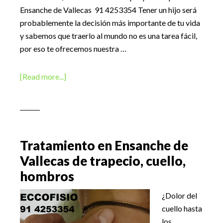
Ensanche de Vallecas 91 4253354 Tener un hijo será
probablemente la decisión más importante de tu vida
y sabemos que traerlo al mundo no es una tarea fácil,
por eso te ofrecemos nuestra …
about
[Read more...]
Preparación
al
parto
en
Ensanche
Tratamiento en Ensanche de
de
Vallecas de trapecio, cuello,
Vallecas
hombros
¿Dolor del
cuello hasta
los