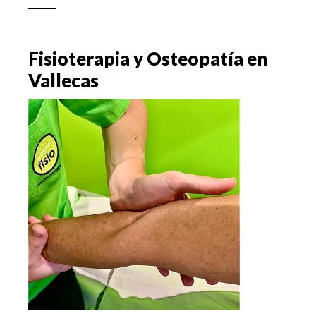
Osteopatía
en
brazos
Fisioterapia y Osteopatía en
cansados,
Vallecas
dormidos,con
pesadez
u
hormigueos