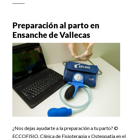
mordida
y
ATM
Preparación al parto en
en
Ensanche de Vallecas
Vallecas
(Madrid)
¿Nos dejas ayudarte a la preparación a tu parto? ©
ECCOFISIO, Clínica de Fisioterapia y Osteopatía en el