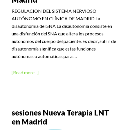
REGULACIÓN DEL SISTEMA NERVIOSO
AUTÓNOMO EN CLÍNICA DE MADRID La
disautonomía del SNA La disautonomía consiste en
una disfunción del SNA que altera los procesos
autónomos del cuerpo del paciente. Es decir, sufrir de
disautonomía significa que estas funciones
autónomas o automáticas para …
about
[Read more...]
Regulación
del
Sistema
Nervioso
Autónomo
sesiones Nueva Terapia LNT
en
en Madrid
Madrid